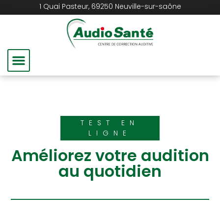
1 Quai Pasteur, 69250 Neuville-sur-saône
Mon Audition
Solutions Auditives
Audio Santé Médical
TEST EN
LIGNE
Améliorez votre audition
au quotidien